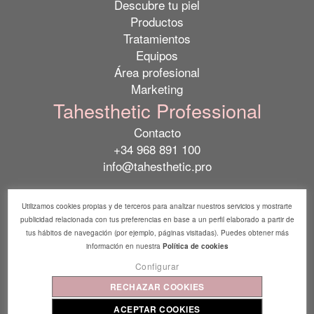
Descubre tu piel
Productos
Tratamientos
Equipos
Área profesional
Marketing
Tahesthetic Professional
Contacto
+34 968 891 100
info@tahesthetic.pro
Utilizamos cookies propias y de terceros para analizar nuestros servicios y mostrarte
publicidad relacionada con tus preferencias en base a un perfil elaborado a partir de
tus hábitos de navegación (por ejemplo, páginas visitadas). Puedes obtener más
información en nuestra
Política de cookies
Configurar
2026 © Tahesthetic Professional. All rights reserved.
RECHAZAR COOKIES
Aviso legal
Política de cookies
ACEPTAR COOKIES